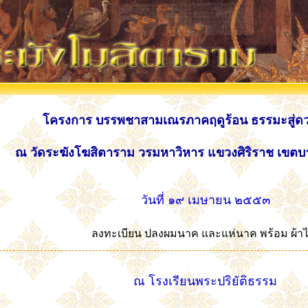
โครงการ บรรพชาสามเณรภาคฤดูร้อน ธรรมะสู่ดวงใจ
ณ วัดระฆังโฆสิตาราม วรมหาวิหาร แขวงศิริราช เขต
วันที่ ๑๙ เมษายน ๒๕๕๓
ลงทะเบียน ปลงผมนาค และแห่นาค พร้อม ผ้า
ณ โรงเรียนพระปริยัติธรรม